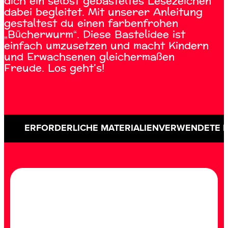
dich ein selbst gebasteltes Lesezeichen
dabei begleitet. Mit unserer Anleitung
gestaltest du einen farbenfrohen
„Bücherwurm“. Diese Bastelidee ist
einfach umzusetzen und macht Kindern
und Erwachsenen gleichermaßen
Freude. Los geht's!
ERFORDERLICHE MATERIALIEN
VERWENDETE 