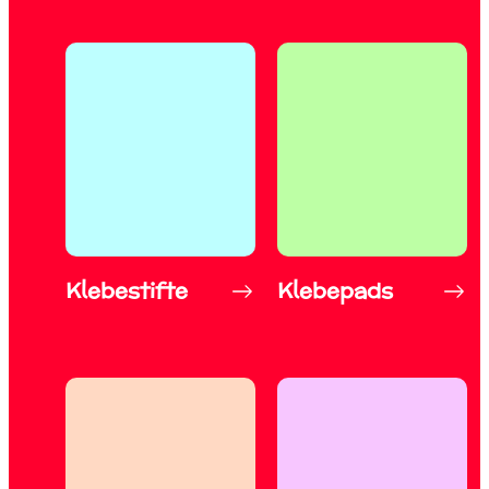
Klebestifte
Klebepads