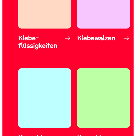
Klebe-
Klebewalzen
flüssigkeiten