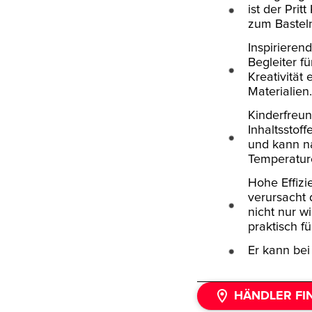
ist der Prit
zum Basteln
Inspirierend
Begleiter f
Kreativität
Materialien
Kinderfreun
Inhaltsstoff
und kann n
Temperatur
Hohe Effizi
verursacht d
nicht nur w
praktisch f
Er kann be
HÄNDLER FI