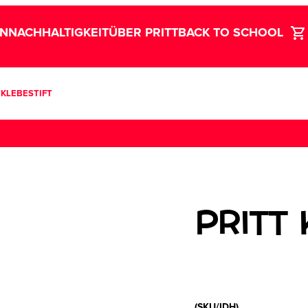
LN
NACHHALTIGKEIT
ÜBER PRITT
BACK TO SCHOOL
 KLEBESTIFT
PRITT 
(SKU/IDH)