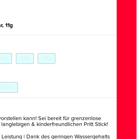
r, 11g
22g
33g
43g
olours
orstellen kann! Sei bereit für grenzenlose
 langlebigen & kinderfreundlichen Pritt Stick!
e Leistung | Dank des geringen Wassergehalts