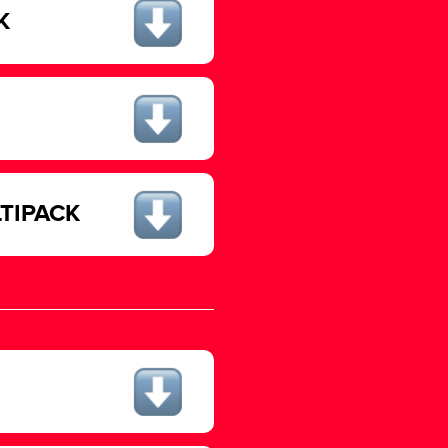
K
LTIPACK