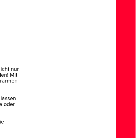
nicht nur
en! Mit
serarmen
 lassen
e oder
ie