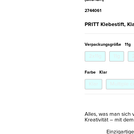
2744061
PRITT Klebestift, Kla
Verpackungsgröße
11g
2x11g
11g
Farbe
Klar
Klar
Multiple c
Alles, was man sich v
Kreativität – mit dem
Einzigartig