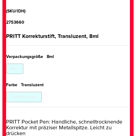
(SKU/IDH)
2753660
PRITT Korrekturstift, Transluzent, 8ml
Verpackungsgröße
8ml
8ml
Farbe
Transluzent
Transluzent
PRITT Pocket Pen: Handliche, schnelltrocknende
Korrektur mit präziser Metallspitze. Leicht zu
drücken