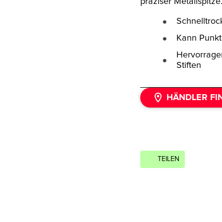
präziser Metallspitze
Schnelltroc
Kann Punkte
Hervorrage
Stiften
HÄNDLER FI
TEILEN