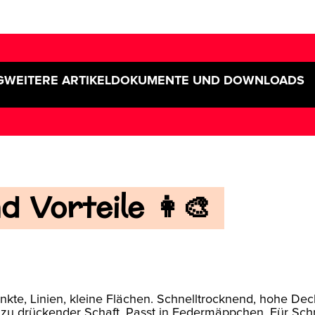
G
WEITERE ARTIKEL
DOKUMENTE UND DOWNLOADS
 Vorteile 👩‍🎨
unkte, Linien, kleine Flächen. Schnelltrocknend, hohe Dec
t zu drückender Schaft. Passt in Federmäppchen. Für Schr