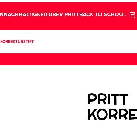
LN
NACHHALTIGKEIT
ÜBER PRITT
BACK TO SCHOOL
 KORREKTURSTIFT
PRITT
KORRE