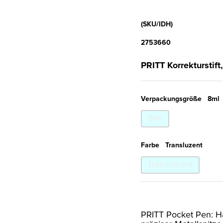
(SKU/IDH)
2753660
PRITT Korrekturstift
Verpackungsgröße
8ml
8ml
Farbe
Transluzent
Transluzent
PRITT Pocket Pen: Ha