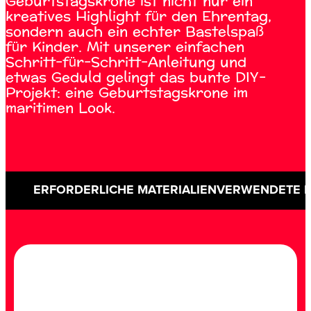
Geburtstagskrone ist nicht nur ein
kreatives Highlight für den Ehrentag,
sondern auch ein echter Bastelspaß
für Kinder. Mit unserer einfachen
Schritt-für-Schritt-Anleitung und
etwas Geduld gelingt das bunte DIY-
Projekt: eine Geburtstagskrone im
maritimen Look.
ERFORDERLICHE MATERIALIEN
VERWENDETE 