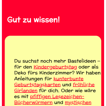
Gut zu wissen!
Du suchst noch mehr Bastelideen –
für den
Kindergeburtstag
oder als
Deko fürs Kinderzimmer? Wir haben
Anleitungen für
kunterbunte
Geburtstagskarten
und
fröhliche
Girlanden
für dich. Oder wie wäre
es mit
pfiffigen Lesezeichen-
Bücherwürmern
und
mystischen